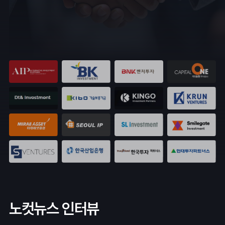
노컷뉴스 인터뷰