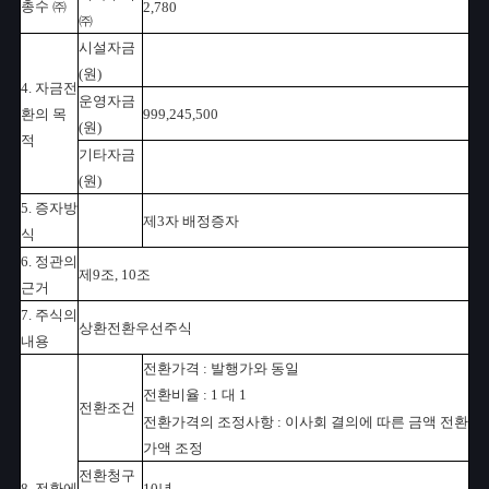
총수 ㈜
2,780
㈜
시설자금
(원)
4. 자금전
운영자금
환의 목
999,245,500
(원)
적
기타자금
(원)
5. 증자방
제3자 배정증자
식
6. 정관의
제9조, 10조
근거
7. 주식의
상환전환우선주식
내용
전환가격 : 발행가와 동일
전환비율 : 1 대 1
전환조건
전환가격의 조정사항 : 이사회 결의에 따른 금액 전환
가액 조정
전환청구
8. 전환에
10년