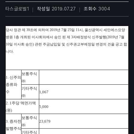
타스글로벌1
작성일
2019.07.27
조회수
3004
당사 정관 제 39조에 의하여 2019년 7월 25일 11시, 울산광역시 세민에스요양
병원 1층 개최된 이사회의에서 승인 된
제 3자배정방식 신주발행(2019년 7월
10일 이사회 승인) 관련 주금납입일 및 신주권교부예정일 변경의 건을 공고 합
니다.
보통주식
1. 신주의
㈜
종류와
기타주식
수
1,067
㈜
2. 1주당 액면가액
5,000
(원)
보통주식
3. 증자전
23,679
㈜
발행주식
기타주식