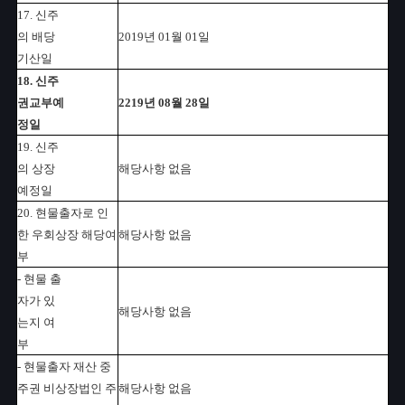
17. 신주
의 배당
2019년 01월 01일
기산일
18. 신주
권교부예
2219년 08월 28일
정일
19. 신주
의 상장
해당사항 없음
예정일
20. 현물출자로 인
한 우회상장 해당여
해당사항 없음
부
- 현물 출
자가 있
해당사항 없음
는지 여
부
- 현물출자 재산 중
주권 비상장법인 주
해당사항 없음