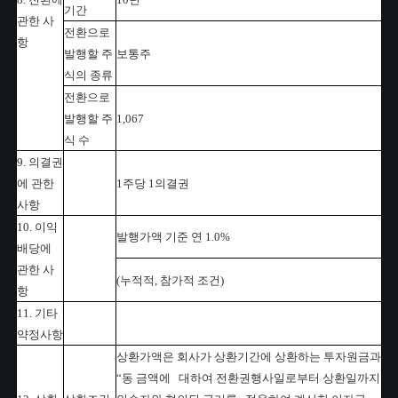
기간
관한 사
전환으로
항
발행할 주
보통주
식의 종류
전환으로
발행할 주
1,067
식 수
9. 의결권
에 관한
1주당 1의결권
사항
10. 이익
발행가액 기준 연 1.0%
배당에
관한 사
(누적적, 참가적 조건)
항
11. 기타
약정사항
상환가액은 회사가 상환기간에 상환하는 투자원금과
“동 금액에 대하여 전환권행사일로부터 상환일까지