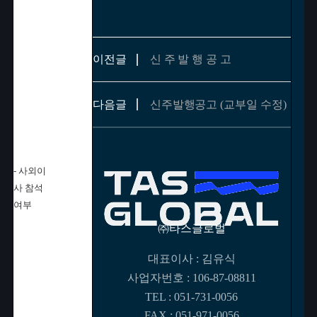
이전글
신 주 발 행 공 고
다음글
신주발행공고 (교부일 수정)
- 사외이
사 참석
여부
㈜타스글로벌
대표이사 : 김유식
사업자번호 : 106-87-08811
TEL :
051-731-0056
FAX : 051-971-0056