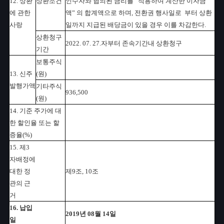
12. 상환
상환조건
인수자와 협의된 금리를 적용하여 계산한 이자금
에 관한
액” 의 합계액으로 하며, 전환권 행사일로 부터 상환
사랑
일까지 지급된 배당금이 있을 경우 이를 차감한다.
상환청구
2022. 07. 27.자부터 존속기간내 상환청구
기간
보통주식
13. 신주
(원)
발행가액
기타주식
936,500
(원)
14. 기준 주가에 대
한 할인율 또는 할
증율(%)
15. 제3
자배정에
대한 정
제9조, 10조
관의 근
거
16. 납입
2019년 08월 14일
일