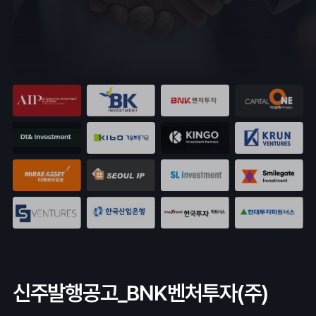
신주발행공고_BNK벤처투자(주)