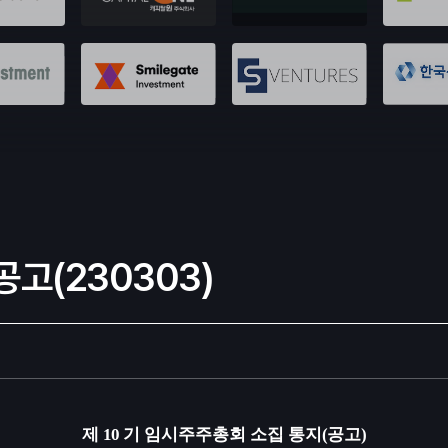
공고(230303)
제
10
기
임시주주총회 소집 통지
(
공고
)