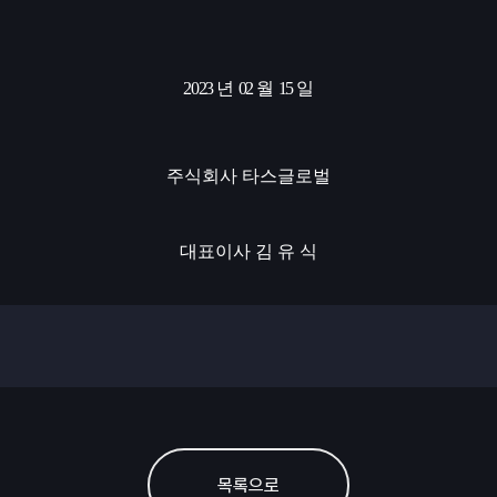
2023
년
02
월
15
일
주식회사 타스글로벌
대표이사 김 유 식
목록으로