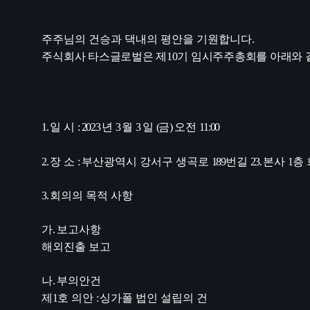
주주님의 건승과 댁내의 평안을 기원합니다
.
주식회사 타스글로벌은 제
10
기 임시주주총회를 아래와 
1.
일 시
: 2023
년
3
월
3
일
(
금
)
오전
11:00
2.
장 소
:
부산광역시 강서구 생곡로
189
번길
23.
본사
1
층
3.
회의의 목적 사항
가
.
보고사항
해외진출 보고
나
.
부의안건
제
1
호 의안
:
싱가폴 법인 설립의 건