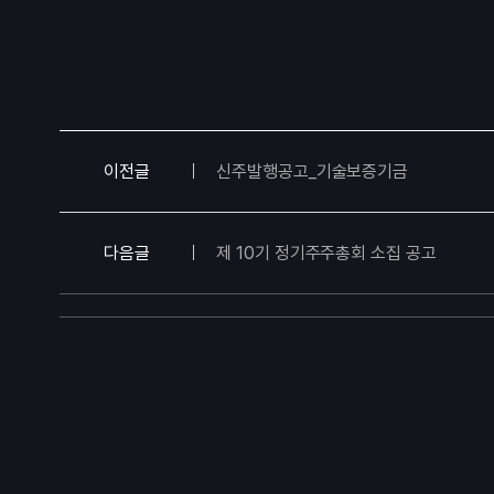
이전글
신주발행공고_기술보증기금
다음글
제 10기 정기주주총회 소집 공고