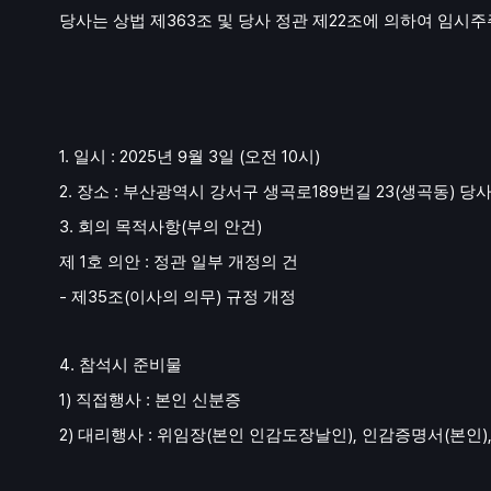
363
22
당사는 상법 제
조 및 당사 정관 제
조에 의하여 임시주
1.
: 2025
9
3
(
10
)
일시
년
월
일
오전
시
2.
:
189
23(
)
장소
부산광역시 강서구 생곡로
번길
생곡동
당사
3.
(
)
회의 목적사항
부의 안건
1
:
제
호 의안
정관 일부 개정의 건
-
35
(
)
제
조
이사의 의무
규정 개정
4.
참석시 준비물
1)
:
직접행사
본인 신분증
2)
:
(
),
(
)
대리행사
위임장
본인 인감도장날인
인감증명서
본인