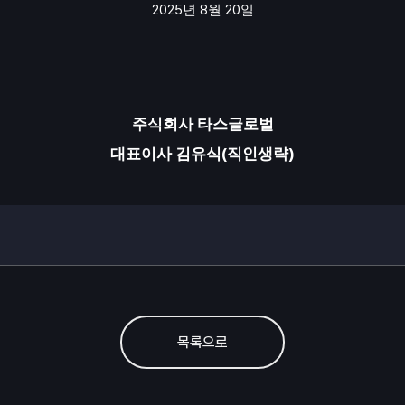
2025
8
20
년
월
일
주식회사 타스글로벌
(
)
대표이사 김유식
직인생략
목록으로