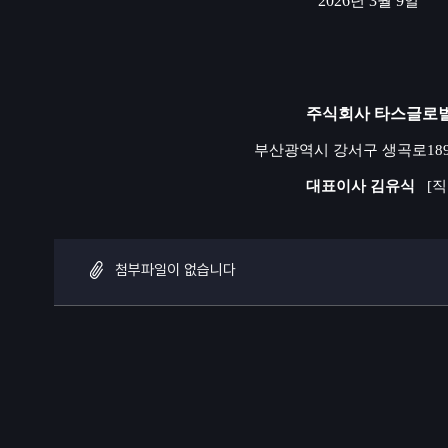
2026
3
9
년
월
일
주식회사 타스글로
부산광역시 강서구 생곡로
18
대표이사 김유식
[
직
첨부파일이 없습니다