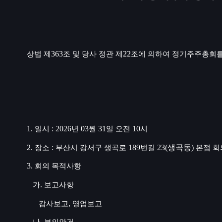
363
22
상법 제
조 및 당사 정관 제
조에 의하여 정기주주총회를
1.
: 2026
03
31
10
일시
년
월
일 오전
시
2.
:
189
23(생곡동)
장소
부산시 강서구 생곡로
번길
본점 회
3.
회의 목적사항
.
가
보고사항
,
감사보고
영업보고
.