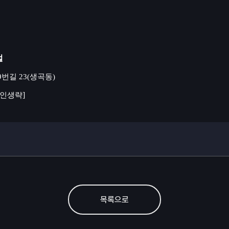
벌
9
번길
23(
생곡동
)
]
인생략
목록으로