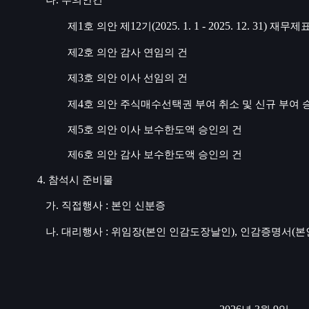
나
부의안건
1
12
(2025. 1. 1 - 2025. 12. 31)
제
호 의안 제
기
재무제표
2
제
호 의안 감사 연임의 건
3
제
호 의안 이사 선임의 건
4
제
호 의안 주식매수선택권 부여 취소 및 신규 부여 
5
제
호 의안 이사 보수한도액 승인의 건
제6
호 의안 감사 보수한도액 승인의 건
4.
참석시 준비물
.
:
가
직접행사
본인 신분증
.
:
(
),
(
나
대리행사
위임장
본인 인감도장날인
인감증명서
본